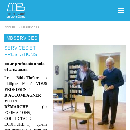
ACCUEIL
MBSERVICES
MBSERVICES
SERVICES ET
PRESTATIONS
pour professionnels
et amateurs
Le BiblioThéâtre /
Philippe Mathé
VOUS
PROPOSENT
D'ACCOMPAGNER
VOTRE
DÉMARCHE
(en
FORMATIONS,
COLLECTAGE,
ECRITURE,...) qu'elle