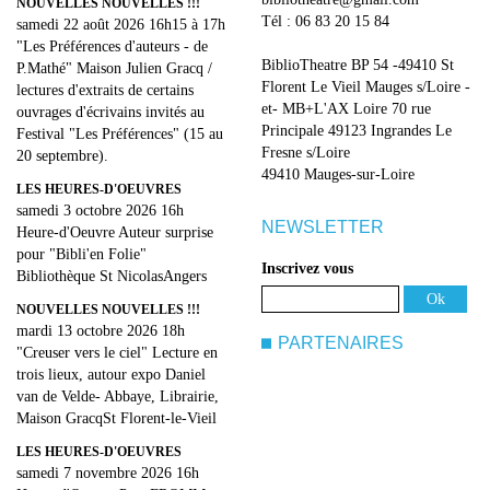
NOUVELLES NOUVELLES !!!
Tél : 06 83 20 15 84
samedi 22 août 2026 16h15 à 17h
"Les Préférences d'auteurs - de
BiblioTheatre BP 54 -49410 St
P.Mathé" Maison Julien Gracq /
Florent Le Vieil Mauges s/Loire -
lectures d'extraits de certains
et- MB+L'AX Loire 70 rue
ouvrages d'écrivains invités au
Principale 49123 Ingrandes Le
Festival "Les Préférences" (15 au
Fresne s/Loire
20 septembre).
49410 Mauges-sur-Loire
LES HEURES-D'OEUVRES
samedi 3 octobre 2026 16h
NEWSLETTER
Heure-d'Oeuvre Auteur surprise
pour "Bibli'en Folie"
Inscrivez vous
Bibliothèque St NicolasAngers
NOUVELLES NOUVELLES !!!
mardi 13 octobre 2026 18h
PARTENAIRES
"Creuser vers le ciel" Lecture en
trois lieux, autour expo Daniel
van de Velde- Abbaye, Librairie,
Maison GracqSt Florent-le-Vieil
LES HEURES-D'OEUVRES
samedi 7 novembre 2026 16h